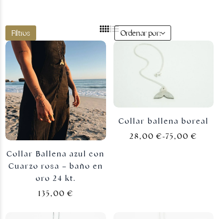
Filtros
Ordenar por:
Joyas doradas
Collar ballena boreal
28,00
€
-
75,00
€
Collar Ballena azul con
Cuarzo rosa – baño en
oro 24 kt.
135,00
€