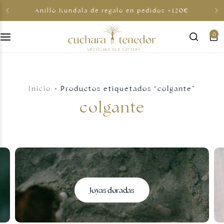
Anillo Kundala de regalo en pedidos +120€
0
Para ella
Para él
Inicio
Productos etiquetados “colgante”
Para compartir
colgante
Por menos de 30€
Tarjetas regalo
Joyas doradas