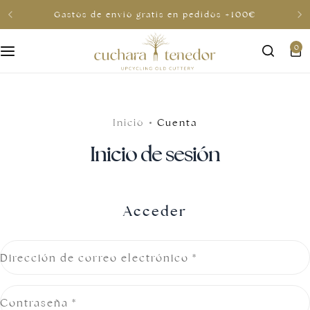
Gastos de envio gratis en pedidos +100€
0
Para ella
Para él
Inicio
Cuenta
Para compartir
Inicio de sesión
Por menos de 30€
Tarjetas regalo
Acceder
Dirección de correo electrónico
*
Contraseña
*