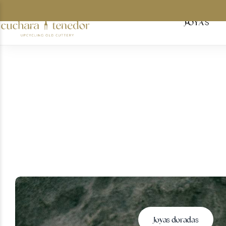
JOYAS
Para ella
Para él
Para compartir
Por menos de 30€
Tarjetas regalo
Joyas doradas