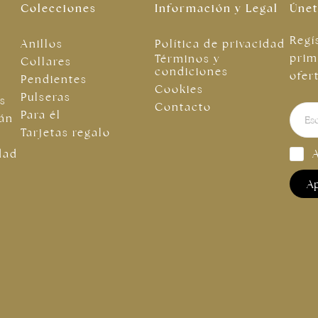
Colecciones
Información y Legal
Únet
Regí
Anillos
Política de privacidad
prim
Términos y
Collares
condiciones
ofer
Pendientes
Cookies
Pulseras
as
Contacto
Para él
tán
Tarjetas regalo
dad
Ap