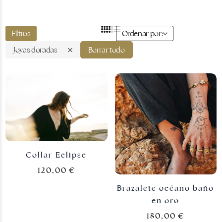
Filtros
Ordenar por:
Joyas doradas
Borrar todo
Joyas doradas
Collar Eclipse
120,00
€
Brazalete océano baño
en oro
180,00
€