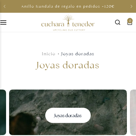
Anillo Kundala de regalo en pedidos +120€
0
Para ella
Para él
Inicio
Joyas doradas
Para compartir
Joyas doradas
Por menos de 30€
Tarjetas regalo
Joyas doradas