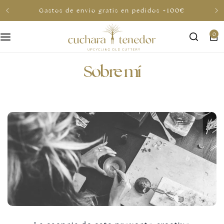
Anillo Kundala de regalo en pedidos +120€
0
Para ella
Sobre mí
Para él
Para compartir
Por menos de 30€
Tarjetas regalo