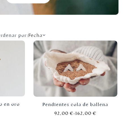
rdenar por:
Fecha
o en oro
Pendientes cola de ballena
92,00
€
-
162,00
€