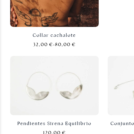
Collar cachalote
32,00
€
-
80,00
€
Joyas plateadas
Pendientes Sirena Equilibrio
Conjunto
120,00
€