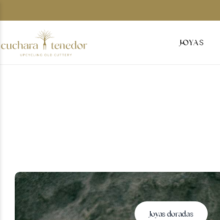
Para ella
JOYAS
Para él
Para compartir
Por menos de 30€
Tarjetas regalo
Joyas doradas