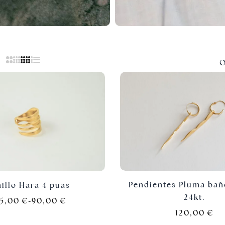
O
Pendientes Pluma bañ
illo Hara 4 puas
24kt.
45,00
€
-
90,00
€
120,00
€