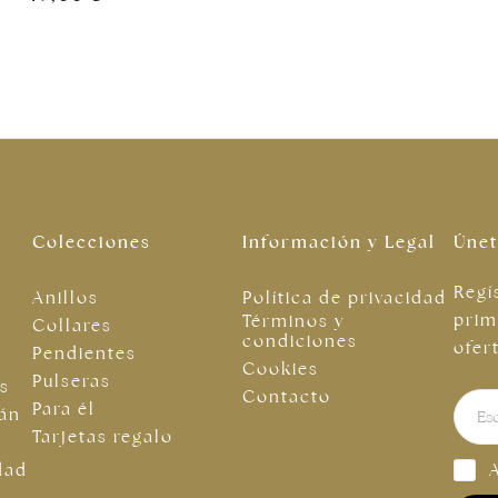
Colecciones
Información y Legal
Únet
Regí
Anillos
Política de privacidad
prim
Términos y
Collares
condiciones
ofer
Pendientes
Cookies
Pulseras
as
Contacto
Para él
tán
Tarjetas regalo
dad