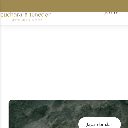
JOYAS
Para ella
Para él
Para compartir
Por menos de 30€
Tarjetas regalo
Joyas doradas