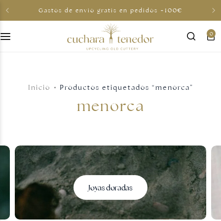
Gastos de envio gratis en pedidos +100€
0
Para ella
Para él
Inicio
Productos etiquetados “menorca”
Para compartir
menorca
Por menos de 30€
Tarjetas regalo
Joyas doradas