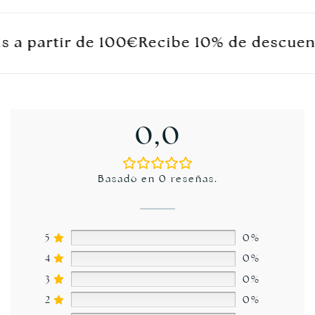
 a partir de 100€
 a partir de 100€
 a partir de 100€
Recibe 10% de descuento
Recibe 10% de descuento
Recibe 10% de descuento
0,0
Basado en 0 reseñas.
5
0%
4
0%
3
0%
2
0%