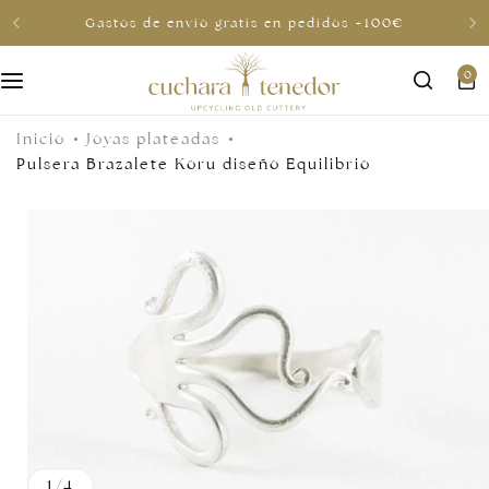
Gastos de envio gratis en pedidos +100€
0
Para ella
Inicio
Joyas plateadas
Para él
Pulsera Brazalete Koru diseño Equilibrio
Para compartir
Por menos de 30€
Tarjetas regalo
1
/
4