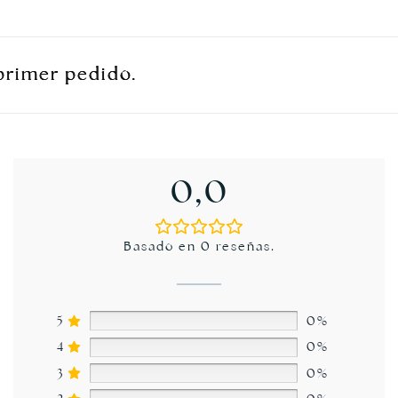
mer pedido.
mer pedido.
mer pedido.
0,0
Basado en 0 reseñas.
5
0%
4
0%
3
0%