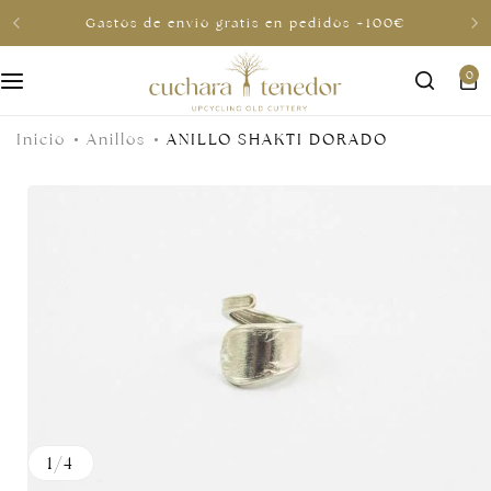
Gastos de envio gratis en pedidos +100€
0
Para ella
Inicio
Anillos
ANILLO SHAKTI DORADO
Para él
Para compartir
Por menos de 30€
Tarjetas regalo
1
/
4