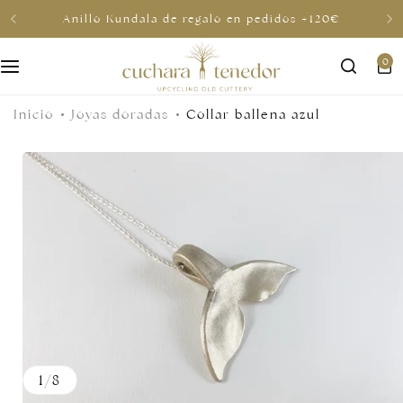
Anillo Kundala de regalo en pedidos +120€
0
Para ella
Inicio
Joyas doradas
Collar ballena azul
Para él
Para compartir
Por menos de 30€
Tarjetas regalo
1
/
8