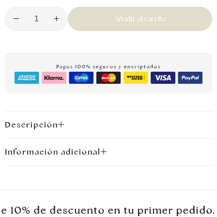
Añadir al carrito
Pagos 100% seguros y encriptados
Joyas plateadas
Descripción
Información adicional
0% de descuento en tu primer pedido.
0% de descuento en tu primer pedido.
0% de descuento en tu primer pedido.