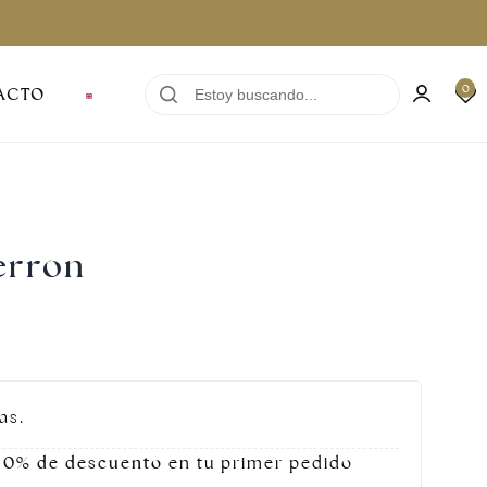
0
ACTO
erron
as.
10% de descuento
en tu primer pedido