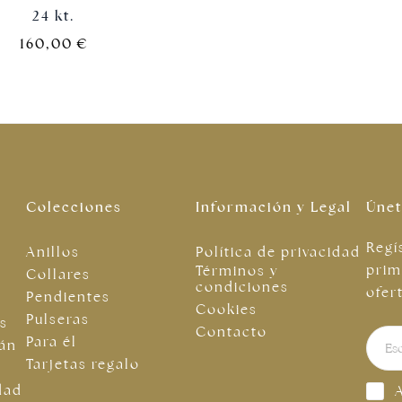
24 kt.
160,00
€
Colecciones
Información y Legal
Únet
Regí
Anillos
Política de privacidad
prim
Términos y
Collares
condiciones
ofer
Pendientes
Cookies
Pulseras
as
Contacto
Para él
tán
Tarjetas regalo
dad