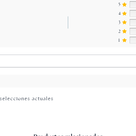
5
4
3
2
1
 selecciones actuales