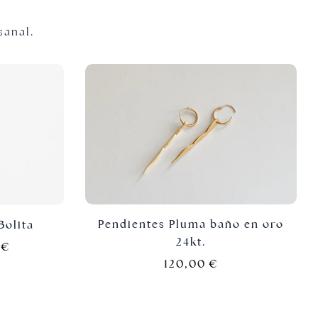
sanal.
Pendientes Pluma baño en oro
Bolita
24kt.
0
€
120,00
€