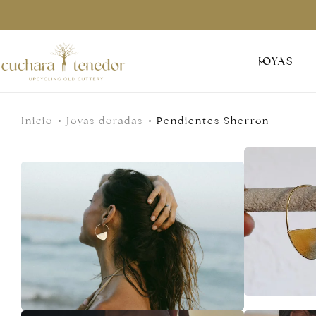
Para ella
JOYAS
Para él
Inicio
Joyas doradas
Pendientes Sherron
Para compartir
Por menos de 30€
Tarjetas regalo