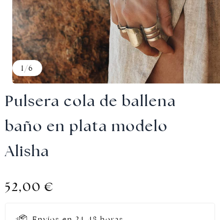
Joyas doradas
1
/
6
Pulsera cola de ballena
baño en plata modelo
Alisha
52,00
€
Envíos en 24-48 horas.