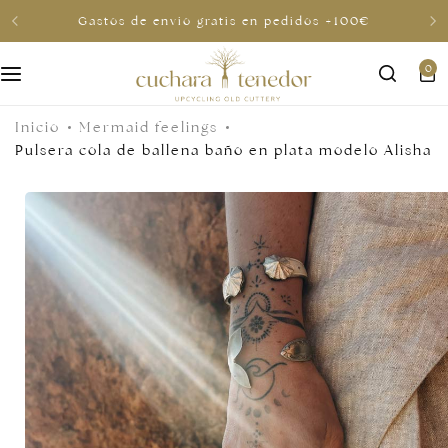
Gastos de envio gratis en pedidos +100€
0
Para ella
Inicio
Mermaid feelings
Para él
Pulsera cola de ballena baño en plata modelo Alisha
Para compartir
Por menos de 30€
Tarjetas regalo